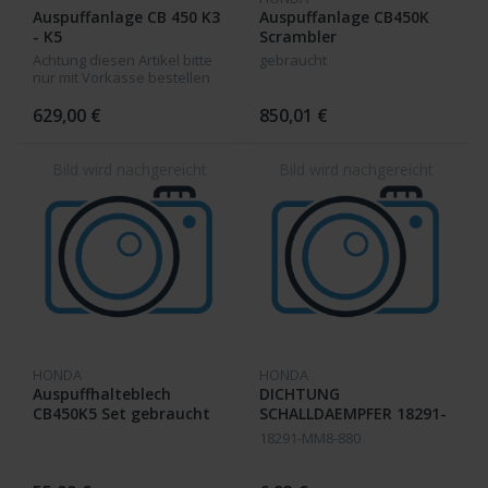
Auspuffanlage CB 450 K3
Auspuffanlage CB450K
- K5
Scrambler
Achtung diesen Artikel bitte
gebraucht
nur mit Vorkasse bestellen
kein Pay Pal möglich!!!!
Neuteile aus dem Zubehör
629,00 €
850,01 €
HONDA
HONDA
Auspuffhalteblech
DICHTUNG
CB450K5 Set gebraucht
SCHALLDAEMPFER 18291-
283-010 CB 450 K
18291-MM8-880