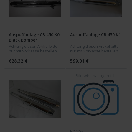
Auspuffanlage CB 450 K0
Auspuffanlage CB 450 K1
Black Bomber
Achtung diesen Artikel bitte
Achtung diesen Artikel bitte
nur mit Vorkasse bestellen
nur mit Vorkasse bestellen
kein Pay Pal möglich!!!!
kein Pay Pal möglich!!!!
Neuteile aus dem Zubehör
Neuteile aus dem Zubehör
628,32 €
599,01 €
EXHAUST MUFFLER CB450K0
BLACK BOMBER
HONDA