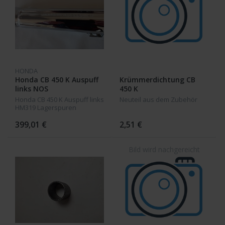
HONDA
Honda CB 450 K Auspuff
Krümmerdichtung CB
links NOS
450 K
Honda CB 450 K Auspuff links
Neuteil aus dem Zubehör
HM319 Lagerspuren
399,01 €
2,51 €