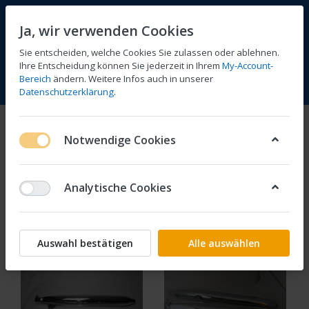
Ja, wir verwenden Cookies
Sie entscheiden, welche Cookies Sie zulassen oder ablehnen.
Ihre Entscheidung können Sie jederzeit in Ihrem
My-Account-
Bereich
ändern. Weitere Infos auch in unserer
Vergleichen
Wunschliste
Warenkorb
Menü
Anmelden
Datenschutzerklärung
.
Auspuffanlagen
Notwendige Cookies
1-17
von
17
Analytische Cookies
Filtern
Sortieren
Auswahl bestätigen
Alle auswählen