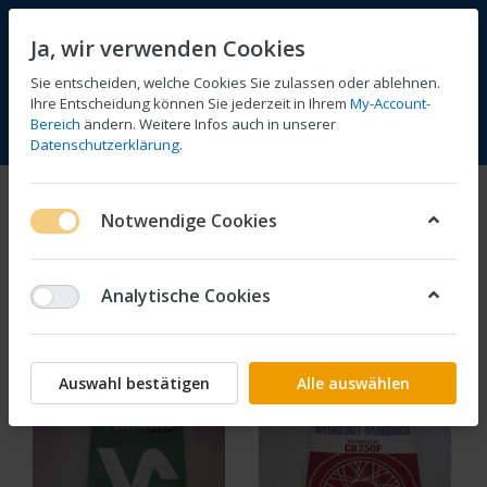
Ja, wir verwenden Cookies
Sie entscheiden, welche Cookies Sie zulassen oder ablehnen.
Ihre Entscheidung können Sie jederzeit in Ihrem
My-Account-
Bereich
ändern. Weitere Infos auch in unserer
Vergleichen
Wunschliste
Warenkorb
Menü
Anmelden
Datenschutzerklärung
.
Literatur
Notwendige Cookies
1-3
von
3
Analytische Cookies
Filtern
Sortieren
Auswahl bestätigen
Alle auswählen