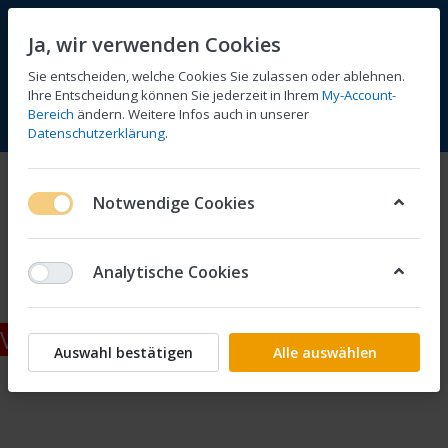
Ja, wir verwenden Cookies
Sie entscheiden, welche Cookies Sie zulassen oder ablehnen.
Ihre Entscheidung können Sie jederzeit in Ihrem
My-Account-
Bereich
ändern. Weitere Infos auch in unserer
Vergleichen
Wunschliste
Warenkorb
Menü
Anmelden
Datenschutzerklärung
.
Zuletzt angesehen
Notwendige Cookies
Die Liste ist leer.
Analytische Cookies
Vertrag widerrufen
Auswahl bestätigen
Alle auswählen