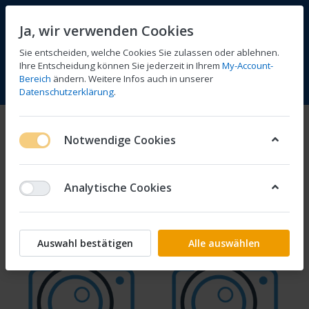
Ja, wir verwenden Cookies
Sie entscheiden, welche Cookies Sie zulassen oder ablehnen.
Ihre Entscheidung können Sie jederzeit in Ihrem
My-Account-
Bereich
ändern. Weitere Infos auch in unserer
Vergleichen
Wunschliste
Warenkorb
Menü
Anmelden
Datenschutzerklärung
.
Bowdenzüge
Notwendige Cookies
1-7
von
7
Analytische Cookies
Filtern
Sortieren
Auswahl bestätigen
Alle auswählen