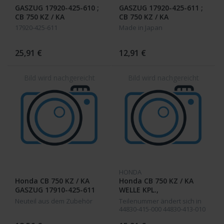
GASZUG 17920-425-610 ;
GASZUG 17920-425-611 ;
CB 750 KZ / KA
CB 750 KZ / KA
17920-425-611
Made in Japan
25,91 €
12,91 €
HONDA
Honda CB 750 KZ / KA
Honda CB 750 KZ / KA
GASZUG 17910-425-611
WELLE KPL.,
TACHOMETER 44830-425-
Neuteil aus dem Zubehör
Teilenummer ändert sich in
870 /
44830-415-000 44830-413-010
44830-390-000 95cm lang