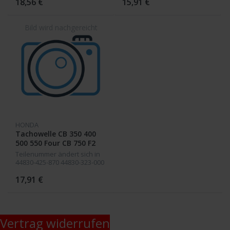
18,56 €
15,91 €
HONDA
Tachowelle CB 350 400
500 550 Four CB 750 F2
Teilenummer ändert sich in
44830-425-870 44830-323-000
44830-415-000 44830-425-870
93cm lang
17,91 €
Vertrag widerrufen