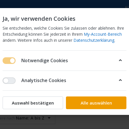
K
Ja, wir verwenden Cookies
Sie entscheiden, welche Cookies Sie zulassen oder ablehnen. Ihre
Entscheidung können Sie jederzeit in Ihrem
My-Account-Bereich
ändern. Weitere Infos auch in unserer
Datenschutzerklärung
.
 Dor
CB 750 KZ 750F Bol Dor
CB 500 Four, 550 Four
Notwendige Cookies
Analytische Cookies
wdenzüge
on
6
Auswahl bestätigen
Alle auswählen
Name: A bis Z
iere nach