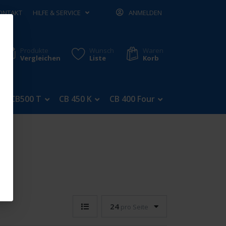
ONTAKT
HILFE & SERVICE
ANMELDEN
Produkte
Wunsch
Waren
Vergleichen
Liste
Korb
CB500 T
CB 450 K
CB 400 Four
CB 350 Four
24
pro Seite