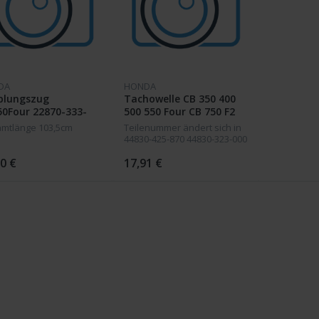
DA
HONDA
plungszug
Tachowelle CB 350 400
0Four 22870-333-
500 550 Four CB 750 F2
mtlänge 103,5cm
Teilenummer ändert sich in
44830-425-870 44830-323-000
44830-415-000 44830-425-870
93cm lang
0 €
17,91 €