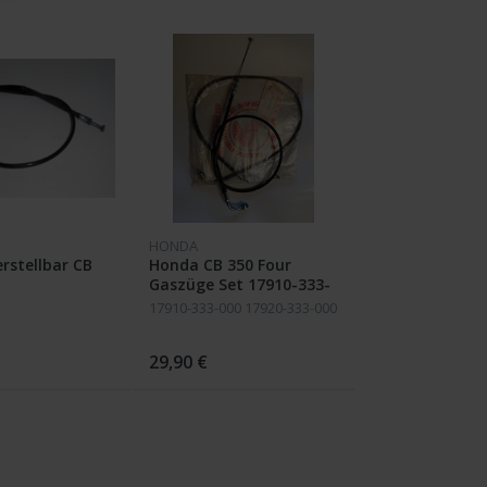
HONDA
rstellbar CB
Honda CB 350 Four
Gaszüge Set 17910-333-
000 hoher Lenker
17910-333-000 17920-333-000
29,90 €