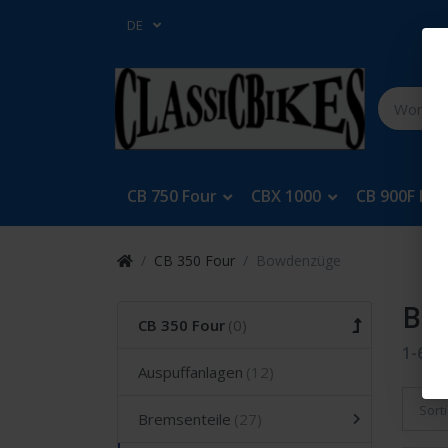
DE
CB 750 Four
CBX 1000
CB 900F Bol
CB 350 Four
Bowdenzüge
Bo
CB 350 Four
1-6
v
Auspuffanlagen
Sort
Bremsenteile