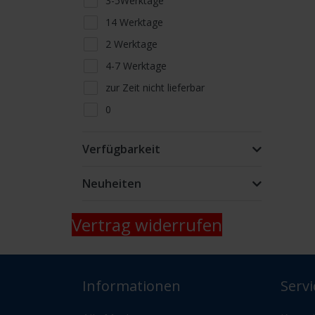
3-5Werktage
14 Werktage
2 Werktage
4-7 Werktage
zur Zeit nicht lieferbar
0
Lieferfähigkeit telefonisch oder
per Mail erfragen
Verfügbarkeit
nur Abholung kein Versand
Neuheiten
Vertrag widerrufen
Informationen
Servi