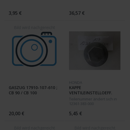
3,95 €
36,57 €
HONDA
GASZUG 17910-107-610 ;
KAPPE
CB 90 / CB 100
VENTILEINSTELLOEFF.
12361-107-000 CB 90 / CB
Teilenummer ändert sich in
100
12361-383-000
20,00 €
5,45 €