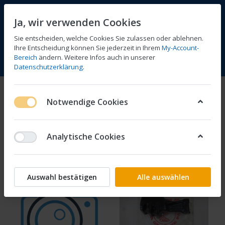
Ja, wir verwenden Cookies
Sie entscheiden, welche Cookies Sie zulassen oder ablehnen.
Ihre Entscheidung können Sie jederzeit in Ihrem
My-Account-
Bereich
ändern. Weitere Infos auch in unserer
Vergleichen
Wunschliste
Warenkorb
Menü
Anmelden
Datenschutzerklärung
.
CB 100
Notwendige Cookies
1-24
von
39
Analytische Cookies
Filtern
Sortieren
Auswahl bestätigen
Alle auswählen