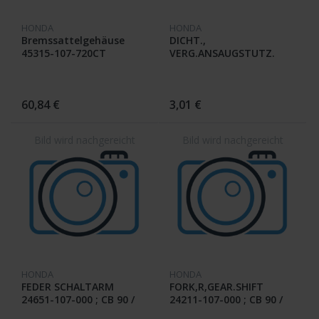
HONDA
HONDA
Bremssattelgehäuse
DICHT.,
45315-107-720CT
VERG.ANSAUGSTUTZ.
16229-107-000 CB 90 / CB
100
60,84 €
3,01 €
HONDA
HONDA
FEDER SCHALTARM
FORK,R,GEAR.SHIFT
24651-107-000 ; CB 90 /
24211-107-000 ; CB 90 /
CB 100
CB 100