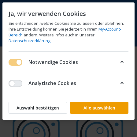
Ja, wir verwenden Cookies
Sie entscheiden, welche Cookies Sie zulassen oder ablehnen.
Ihre Entscheidung können Sie jederzeit in Ihrem
My-Account-
Bereich
ändern. Weitere Infos auch in unserer
Vergleichen
Wunschliste
Warenkorb
Menü
Anmelden
Datenschutzerklärung
.
Z 650
Notwendige Cookies
1-6
von
6
Analytische Cookies
Filtern
Sortieren
Auswahl bestätigen
Alle auswählen