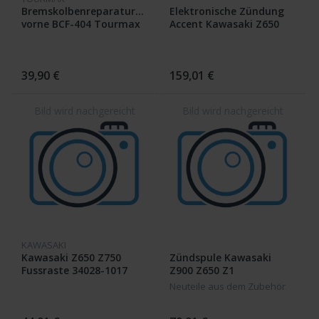
Bremskolbenreparatursatz
Elektronische Zündung
vorne BCF-404 Tourmax
Accent Kawasaki Z650
39,90 €
159,01 €
KAWASAKI
Kawasaki Z650 Z750
Zündspule Kawasaki
Fussraste 34028-1017
Z900 Z650 Z1
(34027-5062) FOOTREST
Neuteile aus dem Zubehör
STEP,FRONT