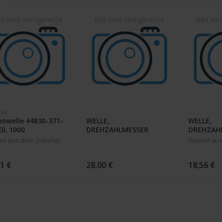
DA
owelle 44830-371-
WELLE,
WELLE,
GL 1000
DREHZAHLMESSER
DREHZAH
37260-371-000 ; GL 1000
37260-371
eil aus dem Zubehör
Neuteil au
1 €
28,00 €
18,56 €