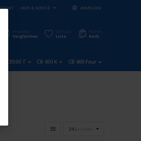
ONTAKT
HILFE & SERVICE
ANMELDEN
Produkte
Wunsch
Waren
Vergleichen
Liste
Korb
CB500 T
CB 450 K
CB 400 Four
CB 350 Four
24
pro Seite