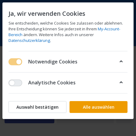
Ja, wir verwenden Cookies
Sie entscheiden, welche Cookies Sie zulassen oder ablehnen.
Ihre Entscheidung können Sie jederzeit in Ihrem
My-Account-
Bereich
ändern. Weitere Infos auch in unserer
Vergleichen
Wunschliste
Warenkorb
Menü
Anmelden
Datenschutzerklärung
.
Düsen
Notwendige Cookies
1-24
von
111
Analytische Cookies
Hauptdüse
Standgasdüse
Auswahl bestätigen
Alle auswählen
Filtern
Sortieren