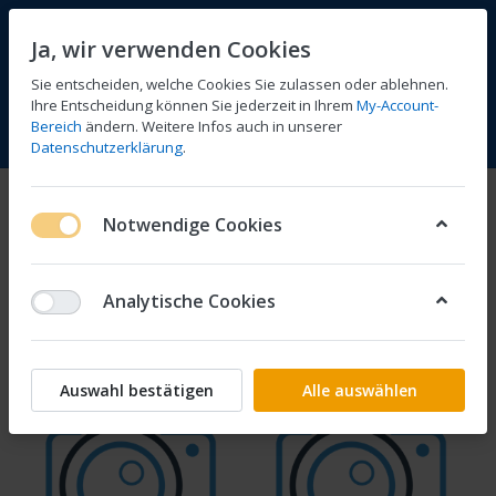
Ja, wir verwenden Cookies
Sie entscheiden, welche Cookies Sie zulassen oder ablehnen.
Ihre Entscheidung können Sie jederzeit in Ihrem
My-Account-
Bereich
ändern. Weitere Infos auch in unserer
Vergleichen
Wunschliste
Warenkorb
Menü
Anmelden
Datenschutzerklärung
.
Kettensätze
Notwendige Cookies
1-2
von
2
Analytische Cookies
Filtern
Sortieren
Auswahl bestätigen
Alle auswählen