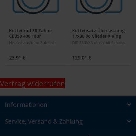
Kettenrad 38 Zähne
Kettensatz Übersetzung
CB350 400 Four
17x38 96 Glieder X Ring
CB 350 CB 400 Four
Neuteil aus dem Zubehör
DID 530VX3 offen mit Schloss
23,91 €
129,01 €
Vertrag widerrufen
Informationen
Service, Versand & Zahlung