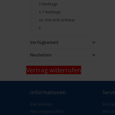
2 Werktage
4-7 Werktage
zur Zeit nicht lieferbar
0
Lieferfähigkeit telefonisch oder
per Mail erfragen
Verfügbarkeit
nur Abholung kein Versand
Neuheiten
Vertrag widerrufen
Informationen
Servi
Alle Marken
Konta
Neu eingetroffen
Versa