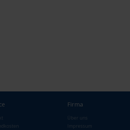
ce
Firma
kt
Über uns
ndkosten
Impressum