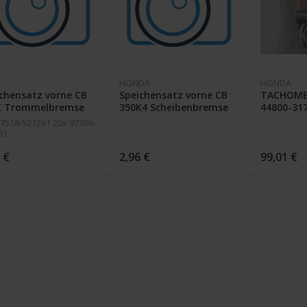
HONDA
HONDA
chensatz vorne CB
Speichensatz vorne CB
TACHOME
K Trommelbremse
350K4 Scheibenbremse
44800-317
/ K3
97518-521261 20x 97366-
81
 €
2,96 €
99,01 €