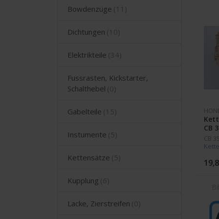
Bowdenzüge
Dichtungen
Elektrikteile
Fussrasten, Kickstarter,
Schalthebel
HON
Gabelteile
Ket
CB 3
Instumente
CB 3
Kett
Kettensätze
19,8
Kupplung
Lacke, Zierstreifen