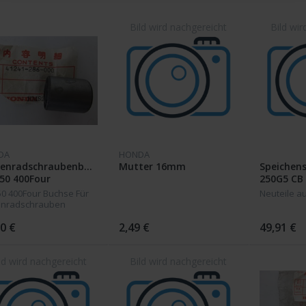
DA
HONDA
tenradschraubenbuchse
Mutter 16mm
Speichens
50 400Four
250G5 CB 
Four CB3
50 400Four Buchse Für
Neuteile a
enradschrauben
0 €
2,49 €
49,91 €