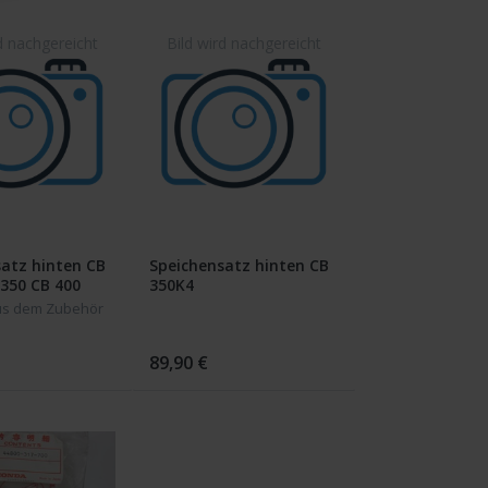
atz hinten CB
Speichensatz hinten CB
350 CB 400
350K4
60T CB 360G
us dem Zubehör
89,90 €