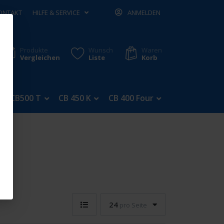
ONTAKT
HILFE & SERVICE
ANMELDEN
Produkte
Wunsch
Waren
Vergleichen
Liste
Korb
CB500 T
CB 450 K
CB 400 Four
CB 350 Four
24
pro Seite