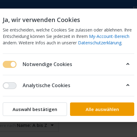
K
Ja, wir verwenden Cookies
Sie entscheiden, welche Cookies Sie zulassen oder ablehnen. Ihre
Entscheidung können Sie jederzeit in Ihrem
My-Account-Bereich
ändern. Weitere Infos auch in unserer
Datenschutzerklärung
.
 Dor
CB 750 KZ 750F Bol Dor
CB 500 Four, 550 Four
Notwendige Cookies
Analytische Cookies
der
on
7
Auswahl bestätigen
Alle auswählen
Name: A bis Z
iere nach