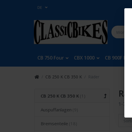
DE
CB 750 Four
CBX 1000
CB 900F Bol
CB 250 K CB 350 K
Räder
Rä
CB 250 K CB 350 K
1-7
v
Auspuffanlagen
Sort
Bremsenteile