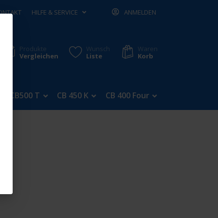
ONTAKT
HILFE & SERVICE
ANMELDEN
Produkte
Wunsch
Waren
Vergleichen
Liste
Korb
CB500 T
CB 450 K
CB 400 Four
CB 350 Four