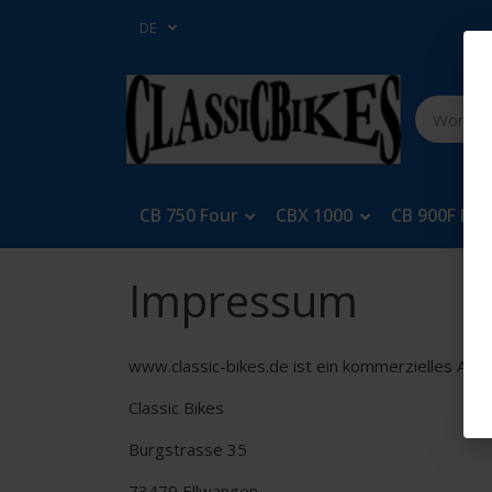
DE
CB 750 Four
CBX 1000
CB 900F Bol
Impressum
www.classic-bikes.de ist ein kommerzielles Ang
Classic Bikes
Burgstrasse 35
73479 Ellwangen