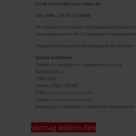
Email: kontakt@classic-bikes.de
USt.-IdNr.: DE 167736568
Wir nehmen nicht an einem Streitbeilegungsverfahren vor 
Sie trotzdem auf eine für Sie zuständige Verbraucherschl
Allgemeine Verbraucherschlichtungsstelle des Zentrums f
Online-Schlichter
Zentrum für Europäischen Verbraucherschutz e.V.
Bahnhofsplatz 3
77694 Kehl
Telefon: 07851 / 991480
E-Mail:
mail@online-schlichter.de
Internet:
www.online-schlichter.de
Beilegung von Streitfällen im Bereich des elektronisch
Vertrag widerrufen