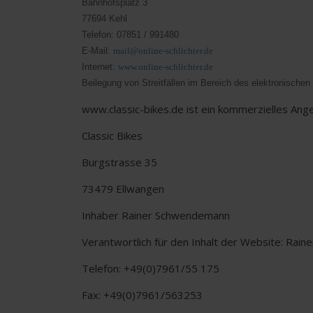
Bahnhofsplatz 3
77694 Kehl
Telefon: 07851 / 991480
E-Mail:
mail@online-schlichter.de
Internet:
www.online-schlichter.de
Beilegung von Streitfällen im Bereich des elektronisch
www.classic-bikes.de ist ein kommerzielles Ang
Classic Bikes
Burgstrasse 35
73479 Ellwangen
Inhaber Rainer Schwendemann
Verantwortlich für den Inhalt der Website: Ra
Telefon: +49(0)7961/55 175
Fax: +49(0)7961/563253