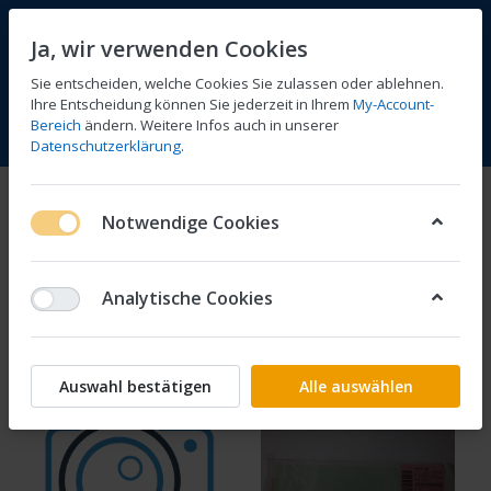
Ja, wir verwenden Cookies
Sie entscheiden, welche Cookies Sie zulassen oder ablehnen.
Ihre Entscheidung können Sie jederzeit in Ihrem
My-Account-
Bereich
ändern. Weitere Infos auch in unserer
Vergleichen
Wunschliste
Warenkorb
Menü
Anmelden
Datenschutzerklärung
.
Seitendeckel, Heckbürzel
Notwendige Cookies
1-5
von
5
Analytische Cookies
Filtern
Sortieren
Auswahl bestätigen
Alle auswählen