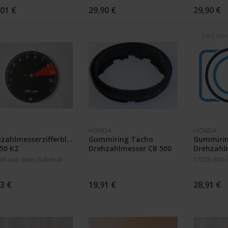
,01 €
29,90 €
29,90 €
HONDA
HONDA
zahlmesserzifferblatt
Gummiring Tacho
Gummirin
50 K2
Drehzahlmesser CB 500
Drehzahl
K2 550 CB 750 K6 K7 F1
K0 K1 K2
eil aus dem Zubehör
37235-300-
F2
3 €
19,91 €
28,91 €