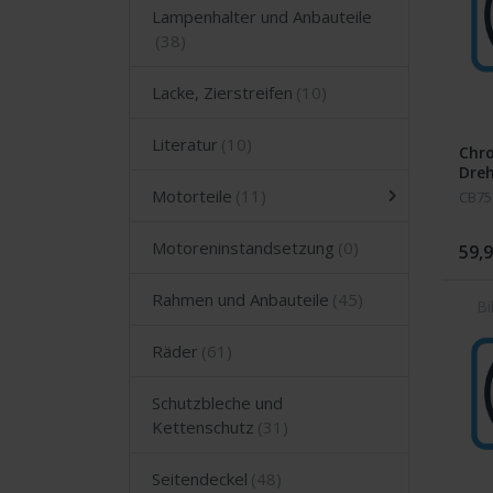
Lampenhalter und Anbauteile
Lacke, Zierstreifen
Literatur
Chr
Dre
CB5
Motorteile
CB75
Motoreninstandsetzung
59,9
Rahmen und Anbauteile
Räder
Schutzbleche und
Kettenschutz
Seitendeckel