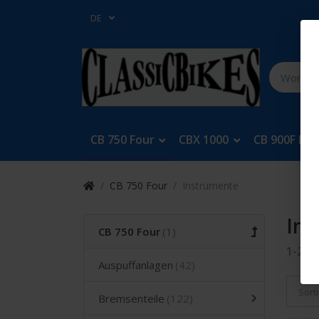
DE
CB 750 Four
CBX 1000
CB 900F Bol
CB 750 Four
Instrumente
In
CB 750 Four
1-24
v
Auspuffanlagen
Sort
Bremsenteile