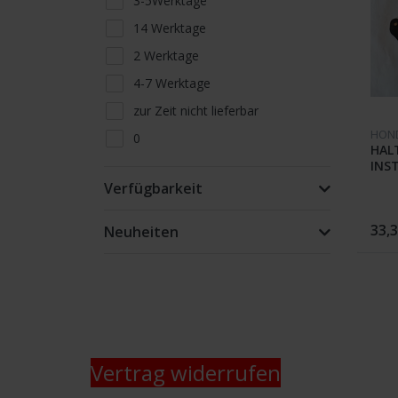
3-5Werktage
14 Werktage
2 Werktage
4-7 Werktage
zur Zeit nicht lieferbar
HON
0
HAL
Lieferfähigkeit telefonisch oder
INS
per Mail erfragen
392-
Verfügbarkeit
FP
nur Abholung kein Versand
33,3
Neuheiten
Vertrag widerrufen