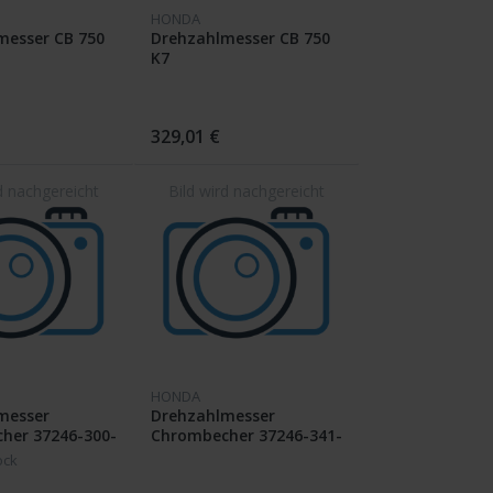
HONDA
messer CB 750
Drehzahlmesser CB 750
K7
329,01 €
HONDA
messer
Drehzahlmesser
her 37246-300-
Chrombecher 37246-341-
621
ock