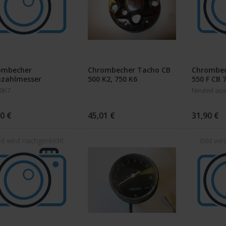
ombecher
Chrombecher Tacho CB
Chrombec
hzahlmesser
500 K2, 750 K6
550 F CB 
00K2 550F1 CB750K7
0K7
Neuteil au
0 €
45,01 €
31,90 €