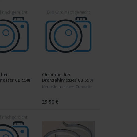
her
Chrombecher
messer CB 550F
Drehzahlmesser CB 550F
CB 750 K7
Neuteile aus dem Zubehör
29,90 €