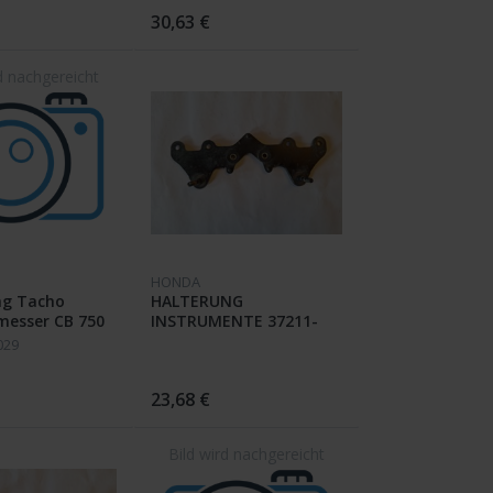
30,63 €
HONDA
g Tacho
HALTERUNG
messer CB 750
INSTRUMENTE 37211-
392-000 CB 750 F / F1 /
029
FP
23,68 €