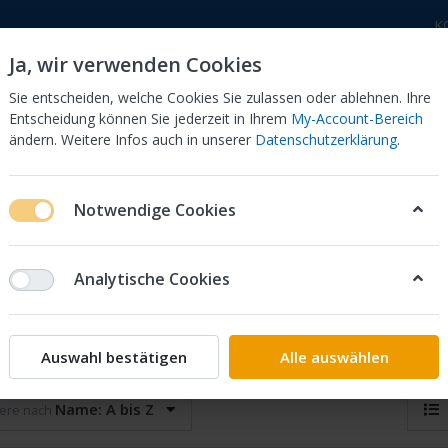
K
Ja, wir verwenden Cookies
Sie entscheiden, welche Cookies Sie zulassen oder ablehnen. Ihre
Entscheidung können Sie jederzeit in Ihrem
My-Account-Bereich
ändern. Weitere Infos auch in unserer
Datenschutzerklärung
.
 Dor
CB 750 KZ 750F Bol Dor
CB 500 Four, 550 Four
Notwendige Cookies
Analytische Cookies
strumente
on
49
Auswahl bestätigen
Alle auswählen
Name: A bis Z
iere nach