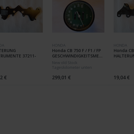
DA
HONDA
HONDA
TERUNG
Honda CB 750 F / F1 / FP
Honda CB
TRUMENTE 37211-
GESCHWINDIGKEITSMESSER
HALTERU
000 CB 750 F / F1 /
37200-392-621 /
INSTRUME
New old Stock
405-000
Tageskilometer unten
Kratzer an der Seite,
schwarze Kappe oben Delle
2 €
299,01 €
19,04 €