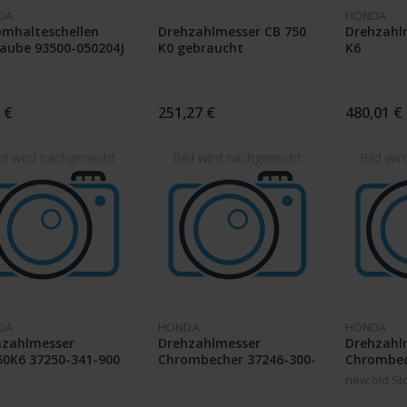
DA
HONDA
omhalteschellen
Drehzahlmesser CB 750
Drehzahl
aube 93500-050204J
K0 gebraucht
K6
 €
251,27 €
480,01 €
DA
HONDA
HONDA
hzahlmesser
Drehzahlmesser
Drehzahl
50K6 37250-341-900
Chrombecher 37246-300-
Chrombec
009
305
new old St