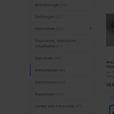
Bowdenzüge
Dichtungen
Elektrikteile
Fussrasten, Kickstarter,
Schalthebel
Gabelteile
Arm
Chr
Instrumente
500-
CB 7
Arma
Chro
Kettensätze
für T
38,9
der S
Kupplungen
Lenker und Anbauteile