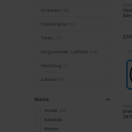
HON
Sitzbänke
Chr
Schr
Stoßdämpfer
2,51
Tanks
Vergaserteile, Luftfilter
Werkzeug
Zubehör
Marke
HON
Honda
Dre
CB7
Kawasaki
Keyster