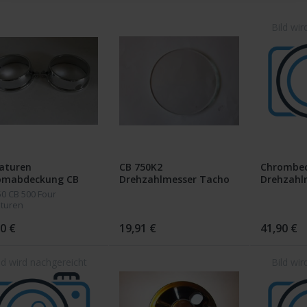
aturen
CB 750K2
Chrombec
omabdeckung CB
Drehzahlmesser Tacho
Drehzahl
750 Four
Glass
CB 750 K7
50 CB 500 Four
turen
mabdeckung Bohrung
ageskilometersteller an
0 €
19,91 €
41,90 €
eite