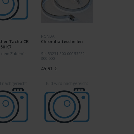
HONDA
her Tacho CB
Chromhalteschellen
750 K7
s dem Zubehör
Set 53231-300-000 53232-
300-000
45,91 €