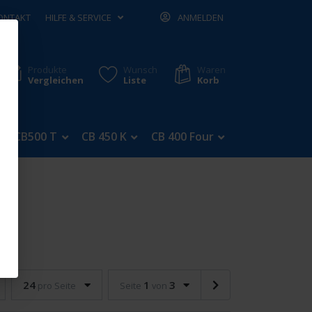
ONTAKT
HILFE & SERVICE
ANMELDEN
Produkte
Wunsch
Waren
Vergleichen
Liste
Korb
CB500 T
CB 450 K
CB 400 Four
CB 350 Four
24
1
3
pro Seite
Seite
von