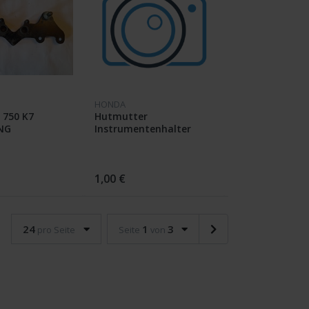
HONDA
 750 K7
Hutmutter
NG
Instrumentenhalter
NTE 37211-
CB750 K6
1,00 €
24
1
3
pro Seite
Seite
von