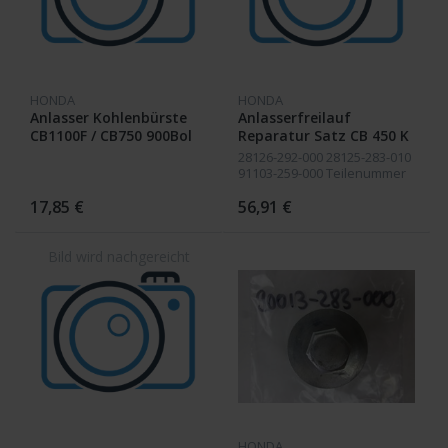
HONDA
HONDA
Anlasser Kohlenbürste
Anlasserfreilauf
CB1100F / CB750 900Bol
Reparatur Satz CB 450 K
Dor / CB450K / CB750Four
28126-292-000 28125-283-010
91103-259-000 Teilenummer
ändert sich in 91101-377-000
17,85 €
56,91 €
HONDA