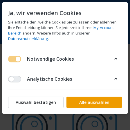
Ja, wir verwenden Cookies
Sie entscheiden, welche Cookies Sie zulassen oder ablehnen.
Ihre Entscheidung können Sie jederzeit in Ihrem
My-Account-
Bereich
ändern. Weitere Infos auch in unserer
Vergleichen
Wunschliste
Warenkorb
Menü
Anmelden
Datenschutzerklärung
.
Motorblock und Getriebe
Notwendige Cookies
1-24
von
54
Analytische Cookies
Filtern
Sortieren
Auswahl bestätigen
Alle auswählen