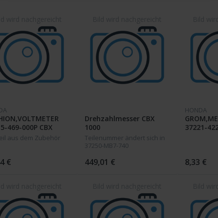
DA
HONDA
HION,VOLTMETER
Drehzahlmesser CBX
GROM,ME
5-469-000P CBX
1000
37221-42
 A
eil aus dem Zubehör
Teilenummer ändert sich in
37250-MB7-740
4 €
449,01 €
8,33 €