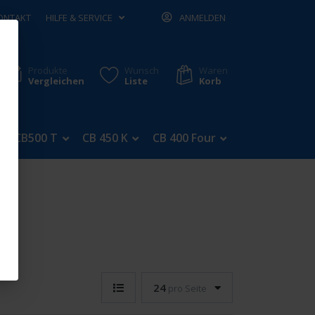
ONTAKT
HILFE & SERVICE
ANMELDEN
Produkte
Wunsch
Waren
Vergleichen
Liste
Korb
CB500 T
CB 450 K
CB 400 Four
CB 350 Four
24
pro Seite