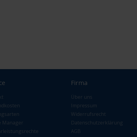
ce
Firma
kt
Über uns
ndkosten
Impressum
ngsarten
Widerrufsrecht
e Manager
Datenschutzerklärung
rleistungsrechte
AGB