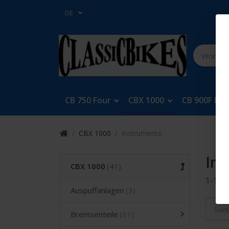
DE
CB 750 Four
CBX 1000
CB 900F Bol
CBX 1000
Instrumente
In
CBX 1000
1-11
v
Auspuffanlagen
Sort
Bremsenteile