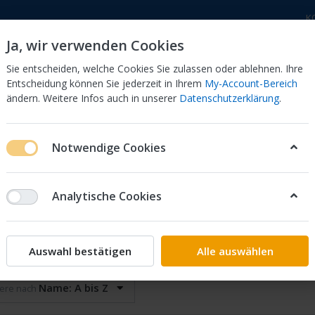
K
Ja, wir verwenden Cookies
Sie entscheiden, welche Cookies Sie zulassen oder ablehnen. Ihre
Entscheidung können Sie jederzeit in Ihrem
My-Account-Bereich
ändern. Weitere Infos auch in unserer
Datenschutzerklärung
.
 Dor
CB 750 KZ 750F Bol Dor
CB 500 Four, 550 Four
Notwendige Cookies
Analytische Cookies
strumente
on
11
Auswahl bestätigen
Alle auswählen
Name: A bis Z
iere nach