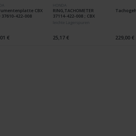
DA
HONDA
trumentenplatte CBX
RING,TACHOMETER
Tachogeh
 37610-422-008
37114-422-008 ; CBX
1000 Z
leichte Lagerspuren
,01 €
25,17 €
229,00 €