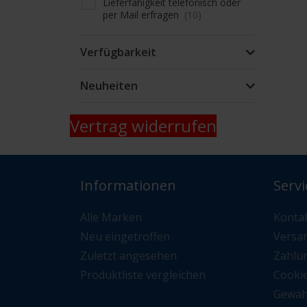
Lieferfähigkeit telefonisch oder
per Mail erfragen
Verfügbarkeit
Neuheiten
Vertrag widerrufen
Informationen
Servi
Alle Marken
Konta
Neu eingetroffen
Versa
Zuletzt angesehen
Zahlu
Produktliste vergleichen
Cooki
Gewäh