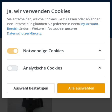
Ja, wir verwenden Cookies
Sie entscheiden, welche Cookies Sie zulassen oder ablehnen.
Ihre Entscheidung können Sie jederzeit in Ihrem
My-Account-
Bereich
ändern. Weitere Infos auch in unserer
Vergleichen
Wunschliste
Warenkorb
Menü
Anmelden
Datenschutzerklärung
.
Lenker und Anbauteile
Notwendige Cookies
1-1
von
1
Analytische Cookies
Filtern
Sortieren
Auswahl bestätigen
Alle auswählen