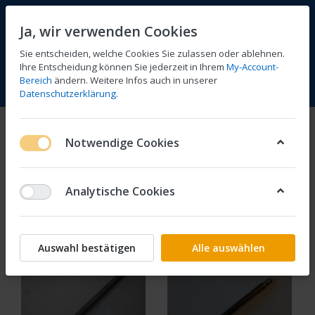
Ja, wir verwenden Cookies
Sie entscheiden, welche Cookies Sie zulassen oder ablehnen.
Ihre Entscheidung können Sie jederzeit in Ihrem
My-Account-
Bereich
ändern. Weitere Infos auch in unserer
Vergleichen
Wunschliste
Warenkorb
Menü
Anmelden
Datenschutzerklärung
.
Räder
Notwendige Cookies
1-24
von
61
Analytische Cookies
Filtern
Sortieren
Auswahl bestätigen
Alle auswählen