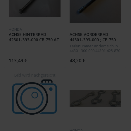
HONDA
ACHSE HINTERRAD
ACHSE VORDERRAD
42301-393-000 CB 750 AT
44301-393-000 ; CB 750
/ A1 / A2
AT / A1 / A2
Teilenummer ändert sich in
44301-300-000 44301-425-870
113,49 €
48,20 €
HONDA