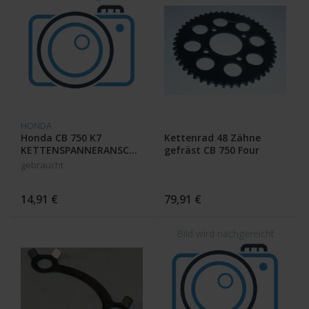
HONDA
Honda CB 750 K7
Kettenrad 48 Zähne
KETTENSPANNERANSCHLAG
gefräst CB 750 Four
52136-405-000 /
gebraucht
14,91 €
79,91 €