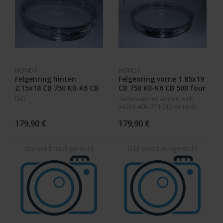
HONDA
HONDA
Felgenring hinten
Felgenring vorne 1.85x19
2.15x18 CB 750 K0-K6 CB
CB 750 K0-K6 CB 500 four
500 K2
CB 450K
DID
Teilenummer ändert sich
44701-405-771 DID 40 Loch
179,90 €
179,90 €