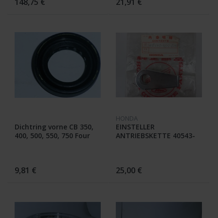
148,75 €
21,91 €
HONDA
Dichtring vorne CB 350,
EINSTELLER
400, 500, 550, 750 Four
ANTRIEBSKETTE 40543-
405-000 CB 750 K7
9,81 €
25,00 €