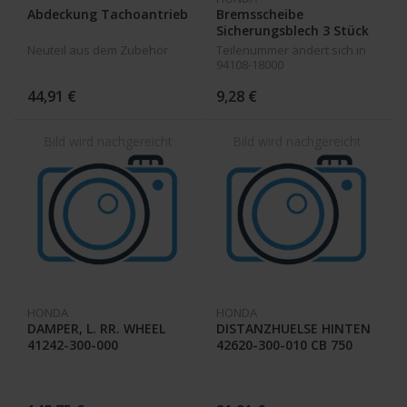
Abdeckung Tachoantrieb
Bremsscheibe
Sicherungsblech 3 Stück
CB 500 CB 750Four
Neuteil aus dem Zubehör
Teilenummer ändert sich in
CB450K
94108-18000
44,91 €
9,28 €
HONDA
HONDA
DAMPER, L. RR. WHEEL
DISTANZHUELSE HINTEN
41242-300-000
42620-300-010 CB 750
Four