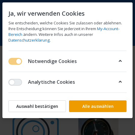
Ja, wir verwenden Cookies
Sie entscheiden, welche Cookies Sie zulassen oder ablehnen.
Ihre Entscheidung können Sie jederzeit in Ihrem
My-Account-
Bereich
ändern. Weitere Infos auch in unserer
Vergleichen
Wunschliste
Warenkorb
Menü
Anmelden
Datenschutzerklärung
.
Instumente
Notwendige Cookies
1-5
von
5
Analytische Cookies
Filtern
Sortieren
Auswahl bestätigen
Alle auswählen