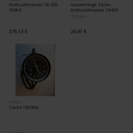
Drehzahlmesser CB 250
Gummiringe Tacho
350K4
Drehzahlmesser CB450
K3 K4 K5 CB 500 K0 K1
CB250K4
276,13 €
26,91 €
HONDA
Tacho CB250G