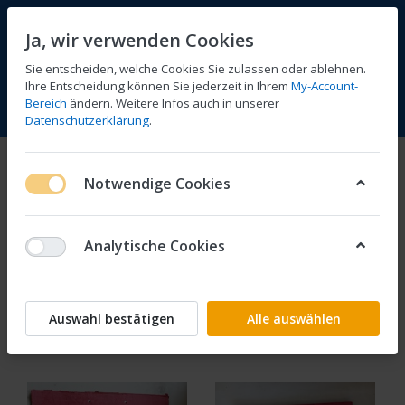
Ja, wir verwenden Cookies
Sie entscheiden, welche Cookies Sie zulassen oder ablehnen.
Ihre Entscheidung können Sie jederzeit in Ihrem
My-Account-
Bereich
ändern. Weitere Infos auch in unserer
Vergleichen
Wunschliste
Warenkorb
Menü
Anmelden
Datenschutzerklärung
.
Literatur
Notwendige Cookies
1-10
von
10
Werkstatthandbuch Kopie
Analytische Cookies
Filtern
Sortieren
Auswahl bestätigen
Alle auswählen