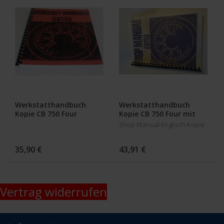
Werkstatthandbuch
Werkstatthandbuch
Kopie CB 750 Four
Kopie CB 750 Four mit
Unterschieden K1 bis K6
Shop Manual Englisch Kopie
35,90 €
43,91 €
Vertrag widerrufen