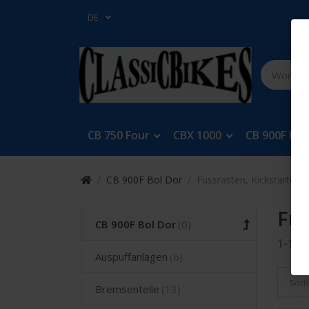
DE
CB 750 Four
CBX 1000
CB 900F Bol
CB 900F Bol Dor
Fussrasten, Kickstarter, 
Fus
CB 900F Bol Dor
1-16
v
Auspuffanlagen
Sort
Bremsenteile