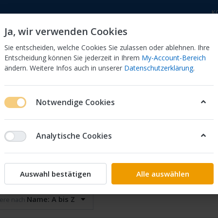
K
Ja, wir verwenden Cookies
Sie entscheiden, welche Cookies Sie zulassen oder ablehnen. Ihre
Entscheidung können Sie jederzeit in Ihrem
My-Account-Bereich
ändern. Weitere Infos auch in unserer
Datenschutzerklärung
.
 Dor
CB 750 KZ 750F Bol Dor
CB 500 Four, 550 Four
Notwendige Cookies
Schalthebel
Analytische Cookies
srasten, Kickstarter, Schalthebel
on
16
Auswahl bestätigen
Alle auswählen
Name: A bis Z
iere nach