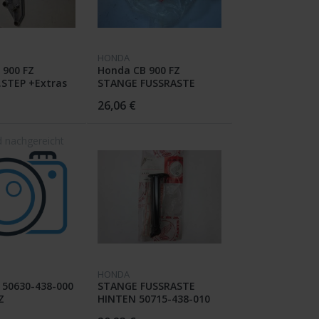
HONDA
 900 FZ
Honda CB 900 FZ
.STEP +Extras
STANGE FUSSRASTE
8-610
HINTEN 50720-438-730 /
26,06 €
HONDA
 50630-438-000
STANGE FUSSRASTE
Z
HINTEN 50715-438-010
CB 900 FZ