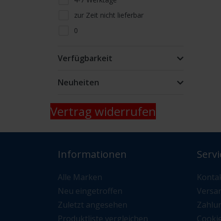
zur Zeit nicht lieferbar
0
Lieferfähigkeit telefonisch oder
per Mail erfragen
Verfügbarkeit
nur Abholung kein Versand
Neuheiten
Vertrag widerrufen
Informationen
Servi
Alle Marken
Konta
Neu eingetroffen
Versa
Zuletzt angesehen
Zahlu
Produktliste vergleichen
Cooki