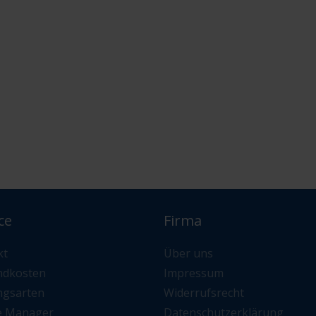
ce
Firma
kt
Über uns
ndkosten
Impressum
ngsarten
Widerrufsrecht
e Manager
Datenschutzerklärung