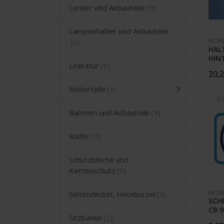
Lenker und Anbauteile
Lampenhalter und Anbauteile
HON
HAL
HINT
Literatur
CB 9
20,2
Motorteile
Rahmen und Anbauteile
Räder
Schutzbleche und
Kettenschutz
HON
Seitendeckel, Heckbürzel
SCHE
CB 9
Sitzbänke