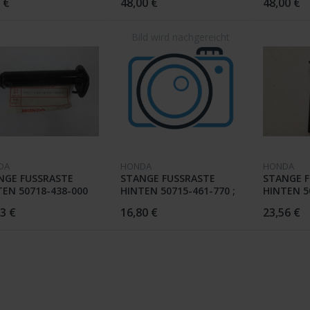
 €
48,00 €
48,00 €
DA
HONDA
HONDA
NGE FUSSRASTE
STANGE FUSSRASTE
STANGE F
TEN 50718-438-000
HINTEN 50715-461-770 ;
HINTEN 50
00 FZ
CB 900 CA-C
CB 900 CA
3 €
16,80 €
23,56 €