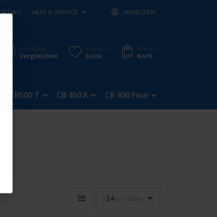
ONTAKT
HILFE & SERVICE
ANMELDEN
Produkte
Wunsch
Waren
Vergleichen
Liste
Korb
CB500 T
CB 450 K
CB 400 Four
CB 350 Four
24
pro Seite