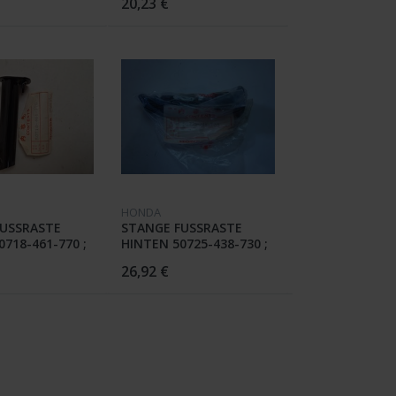
20,23 €
HONDA
USSRASTE
STANGE FUSSRASTE
718-461-770 ;
HINTEN 50725-438-730 ;
-C
CB 900 FZ
26,92 €