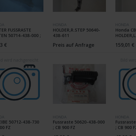
DA
HONDA
HONDA
TER FUSSRASTE
HOLDER,R.STEP 50640-
Honda CB
EN 50714-438-000 ;
438-611
HOLDER,L
00 FZ
50610-43
3 €
Preis auf Anfrage
159,01 €
DA
HONDA
HONDA
IBE 50712-438-730
Fussraste 50620-438-000
Fussraste
00 FZ
; CB 900 FZ
; CB 900 F