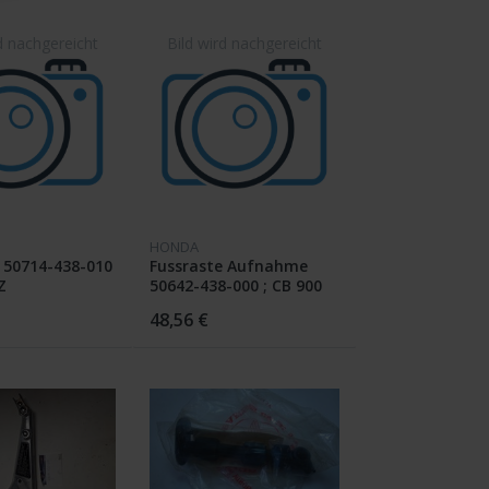
HONDA
 50714-438-010
Fussraste Aufnahme
Z
50642-438-000 ; CB 900
FZ
48,56 €