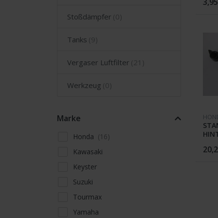
3,95
Stoßdämpfer
Tanks
Vergaser Luftfilter
Werkzeug
HON
Marke
STA
HIN
Honda
CB 9
20,2
Kawasaki
Keyster
Suzuki
Tourmax
Yamaha