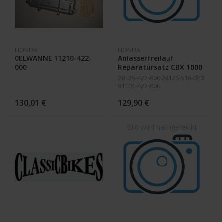
HONDA
HONDA
0ELWANNE 11210-422-
Anlasserfreilauf
000
Reparatursatz CBX 1000
orginal
28125-422-000 28126-516-020
91101-422-000
130,01 €
129,90 €