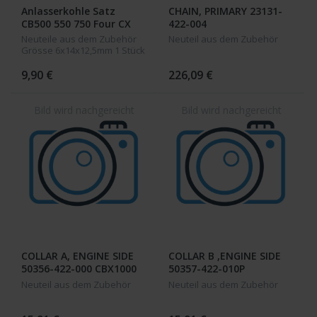
Anlasserkohle Satz
CHAIN, PRIMARY 23131-
CB500 550 750 Four CX
422-004
500 CB 650 GL650 CB 750
Neuteile aus dem Zubehör
Neuteil aus dem Zubehör
Bol Dor CBX 1000 GL 1000
Grösse 6x14x12,5mm 1 Stück
CB1100
9,90 €
226,09 €
COLLAR A, ENGINE SIDE
COLLAR B ,ENGINE SIDE
50356-422-000 CBX1000
50357-422-010P
Neuteil aus dem Zubehör
Neuteil aus dem Zubehör