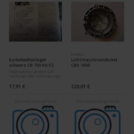
HONDA
Kurbelwellenlager
Lichtmaschinendeckel
schwarz CB 750 K0-F2
CBX 1000
CBX 1000
Teilenummer ändert sich
13315-422-003 13315-425-003
17,91 €
220,01 €