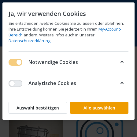
Ja, wir verwenden Cookies
Sie entscheiden, welche Cookies Sie zulassen oder ablehnen.
Ihre Entscheidung können Sie jederzeit in Ihrem
My-Account-
Bereich
ändern. Weitere Infos auch in unserer
Vergleichen
Wunschliste
Warenkorb
Menü
Anmelden
Datenschutzerklärung
.
Motorblock, Getriebe
Notwendige Cookies
1-24
von
31
Analytische Cookies
Filtern
Sortieren
Auswahl bestätigen
Alle auswählen