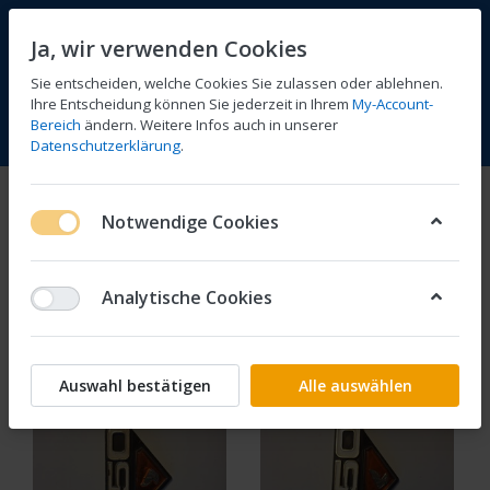
Ja, wir verwenden Cookies
Sie entscheiden, welche Cookies Sie zulassen oder ablehnen.
Ihre Entscheidung können Sie jederzeit in Ihrem
My-Account-
Bereich
ändern. Weitere Infos auch in unserer
Vergleichen
Wunschliste
Warenkorb
Menü
Anmelden
Datenschutzerklärung
.
Seitendeckel, Heckbürzel
Notwendige Cookies
1-5
von
5
Analytische Cookies
Filtern
Sortieren
Auswahl bestätigen
Alle auswählen