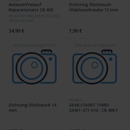
Anlasserfreilauf
Dichtring Ölschlauch
Reparatursatz CB 400
Ölablasschraube 12 mm
Four orginal
91101-377-000 28125-253-020
28126-253-030
34,90 €
1,90 €
HONDA
Dichtung Ölschlauch 14
GEAR,COUNT.THIRD
mm
23461-377-010 ; CB 400 F
/ F1 / F2