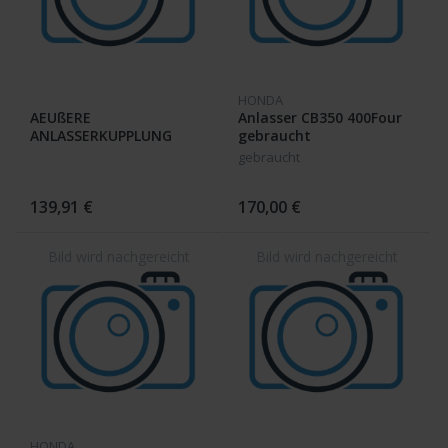
HONDA
AEUßERE
Anlasser CB350 400Four
ANLASSERKUPPLUNG
gebraucht
28120-377-000 ; CB 400 F
gebraucht
/ F1 / F2
139,91 €
170,00 €
HONDA