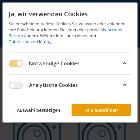
Ja, wir verwenden Cookies
Sie entscheiden, welche Cookies Sie zulassen oder ablehnen.
Ihre Entscheidung können Sie jederzeit in Ihrem
My-Account-
Bereich
ändern. Weitere Infos auch in unserer
Vergleichen
Wunschliste
Warenkorb
Menü
Anmelden
Datenschutzerklärung
.
Motorblock und Getriebe
Notwendige Cookies
1-24
von
47
Analytische Cookies
Filtern
Sortieren
Auswahl bestätigen
Alle auswählen