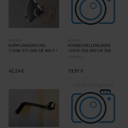
HONDA
HONDA
KUPPLUNGSDECKEL
KURBELWELLENLAGER
11348-377-000 CB 400 F /
13315-333-003 CB 350
F1 / F2
Four
schwarz
42,24 €
19,91 €